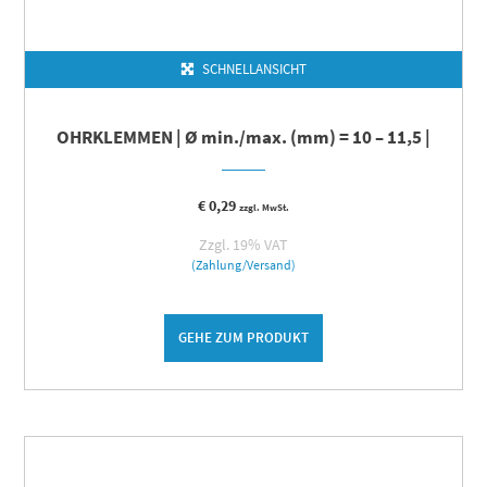
SCHNELLANSICHT
OHRKLEMMEN | Ø min./max. (mm) = 10 – 11,5 |
€
0,29
zzgl. MwSt.
Zzgl. 19% VAT
(Zahlung/Versand)
GEHE ZUM PRODUKT