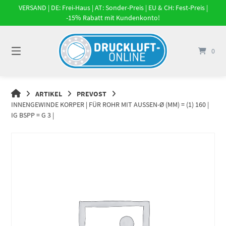
Springe
VERSAND | DE: Frei-Haus | AT: Sonder-Preis | EU & CH: Fest-Preis |
zum
-15% Rabatt mit Kundenkonto!
Inhalt
0
DRUCKLUFT-
ARTIKEL
PREVOST
ONLINE
INNENGEWINDE KORPER | FÜR ROHR MIT AUSSEN-Ø (MM) = (1) 160 | I
|
G BSPP = G 3 |
DRUCKLUFTSYSTEME,
DRUCKLUFT-
ROHRSYSTEME,
DRUCKLUFTZUBEHÖR