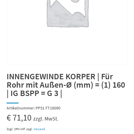
INNENGEWINDE KORPER | Für
Rohr mit Außen-Ø (mm) = (1) 160
| IG BSPP = G 3 |
Artikelnummer:
PPS1 FT16090
€
71,10
zzgl. MwSt.
Zzgl. 19% VAT
zzgl.
Versand