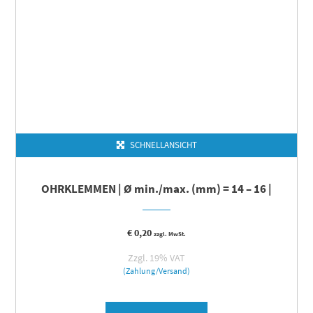
SCHNELLANSICHT
OHRKLEMMEN | Ø min./max. (mm) = 14 – 16 |
€
0,20
zzgl. MwSt.
Zzgl. 19% VAT
(Zahlung/Versand)