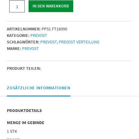
INNENGEWINDE
IN DEN WARENKORB
KORPER
|
Für
ARTIKELNUMMER:
PPS1 FT16090
Rohr
KATEGORIE:
PREVOST
mit
SCHLAGWÖRTER:
PREVOST
,
PREVOST VERTEILUNG
Außen-
MARKE:
PREVOST
Ø
(mm)
=
(1)
PRODUKT TEILEN:
160
|
IG
ZUSÄTZLICHE INFORMATIONEN
BSPP
=
G
PRODUKTDETAILS
3
|
MENGE IM GEBINDE
Menge
1 STK