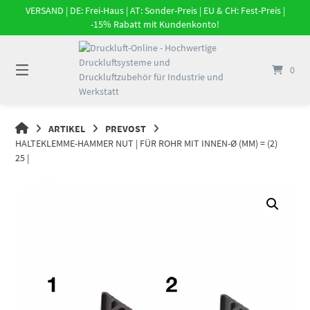
Springe
VERSAND | DE: Frei-Haus | AT: Sonder-Preis | EU & CH: Fest-Preis |
zum
-15% Rabatt mit Kundenkonto!
Inhalt
0
DRUCKLUFT-
ARTIKEL
PREVOST
ONLINE
HALTEKLEMME-HAMMER NUT | FÜR ROHR MIT INNEN-Ø (MM) = (2)
|
25 |
DRUCKLUFTSYSTEME,
DRUCKLUFT-
ROHRSYSTEME,
DRUCKLUFTZUBEHÖR