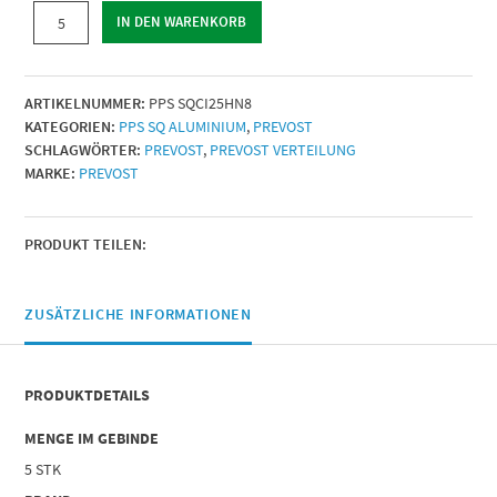
HALTEKLEMME-
IN DEN WARENKORB
HAMMER
NUT
|
ARTIKELNUMMER:
PPS SQCI25HN8
Für
KATEGORIEN:
PPS SQ ALUMINIUM
,
PREVOST
Rohr
SCHLAGWÖRTER:
PREVOST
,
PREVOST VERTEILUNG
mit
MARKE:
PREVOST
innen-
Ø
(mm)
=
PRODUKT TEILEN:
(2)
25
|
ZUSÄTZLICHE INFORMATIONEN
Menge
PRODUKTDETAILS
MENGE IM GEBINDE
5 STK