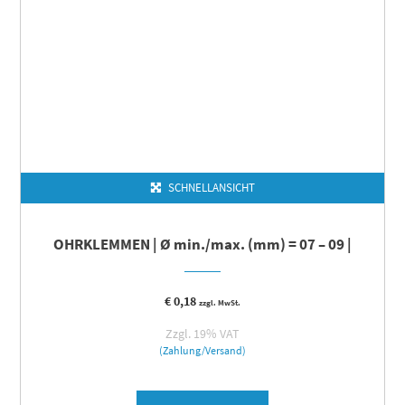
SCHNELLANSICHT
OHRKLEMMEN | Ø min./max. (mm) = 07 – 09 |
€
0,18
zzgl. MwSt.
Zzgl. 19% VAT
(Zahlung/Versand)