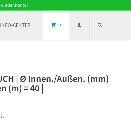
it Kundenkonto!
INFO-CENTER
0
H | Ø Innen./Außen. (mm)
en (m) = 40 |
t.