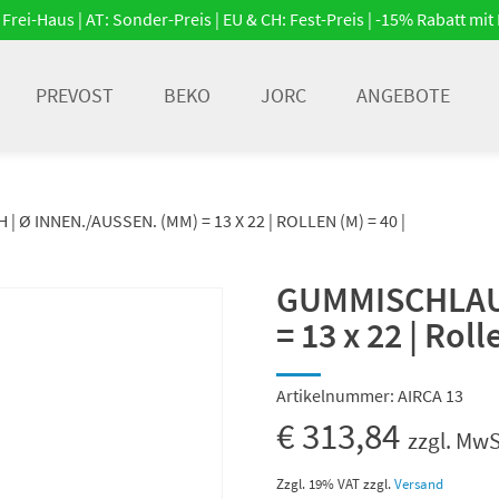
Frei-Haus | AT: Sonder-Preis | EU & CH: Fest-Preis | -15% Rabatt m
PREVOST
BEKO
JORC
ANGEBOTE
Ø INNEN./AUSSEN. (MM) = 13 X 22 | ROLLEN (M) = 40 |
GUMMISCHLAUC
= 13 x 22 | Roll
Artikelnummer:
AIRCA 13
€
313,84
zzgl. MwS
Zzgl. 19% VAT
zzgl.
Versand