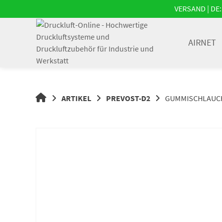
Springe
VERSAND | DE: 
zum
Inhalt
AIRNET
DRUCKLUFT-
ARTIKEL
PREVOST-D2
GUMMISCHLAUCH | 
ONLINE
|
DRUCKLUFTSYSTEME,
DRUCKLUFT-
ROHRSYSTEME,
DRUCKLUFTZUBEHÖR