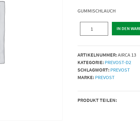
GUMMISCHLAUCH
GUMMISCHLAUCH
IN DEN WA
|
Ø
Innen./Außen.
ARTIKELNUMMER:
AIRCA 13
(mm)
KATEGORIE:
PREVOST-D2
=
SCHLAGWORT:
PREVOST
13
MARKE:
PREVOST
x
22
|
PRODUKT TEILEN:
Rollen
(m)
=
40
|
Menge