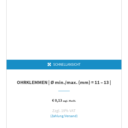
SCHNELLANSICHT
OHRKLEMMEN | Ø min./max. (mm) = 11 – 13 |
€
0,13
zzgl. MwSt.
Zzgl. 19% VAT
(Zahlung/Versand)