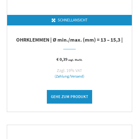
SCHNELLANSICHT
OHRKLEMMEN | Ø min./max. (mm) = 13 – 15,3 |
€
0,39
zzgl. MwSt.
Zzgl. 19% VAT
(Zahlung/Versand)
GEHE ZUM PRODUKT