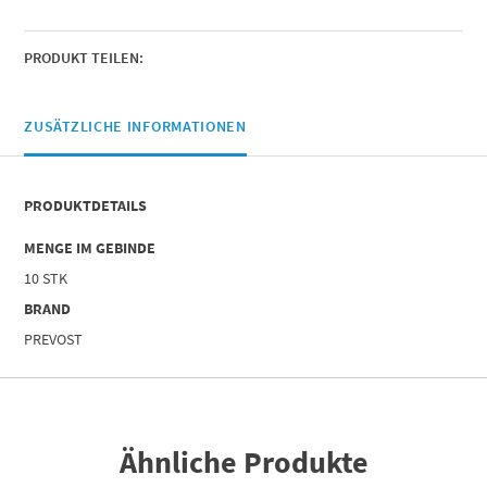
Für
Rohr
mit
PRODUKT TEILEN:
Außen-
Ø
(mm)
ZUSÄTZLICHE INFORMATIONEN
=
6
|
PRODUKTDETAILS
Menge
MENGE IM GEBINDE
10 STK
BRAND
PREVOST
Ähnliche Produkte