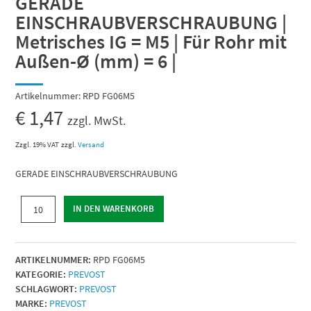
GERADE
EINSCHRAUBVERSCHRAUBUNG |
Metrisches IG = M5 | Für Rohr mit
Außen-Ø (mm) = 6 |
Artikelnummer:
RPD FG06M5
€
1,47
zzgl. MwSt.
Zzgl. 19% VAT
zzgl.
Versand
GERADE EINSCHRAUBVERSCHRAUBUNG
GERADE
IN DEN WARENKORB
EINSCHRAUBVERSCHRAUBUNG
|
Metrisches
ARTIKELNUMMER:
RPD FG06M5
IG
KATEGORIE:
PREVOST
=
SCHLAGWORT:
PREVOST
M5
MARKE:
PREVOST
|