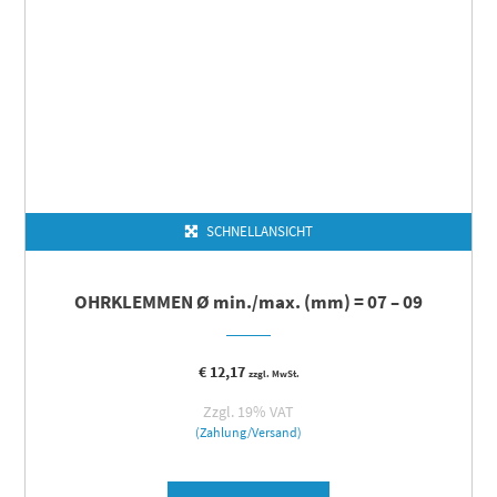
SCHNELLANSICHT
OHRKLEMMEN Ø min./max. (mm) = 07 – 09
€
12,17
zzgl. MwSt.
Zzgl. 19% VAT
(Zahlung/Versand)