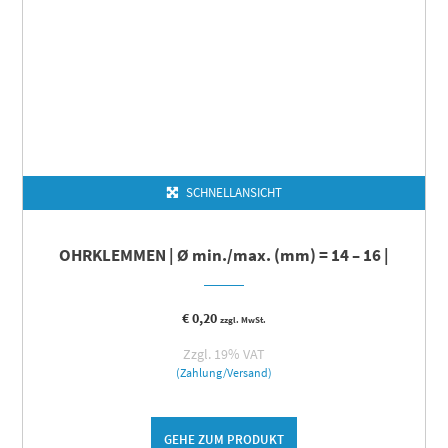
SCHNELLANSICHT
OHRKLEMMEN | Ø min./max. (mm) = 14 – 16 |
€
0,20
zzgl. MwSt.
Zzgl. 19% VAT
(Zahlung/Versand)
GEHE ZUM PRODUKT