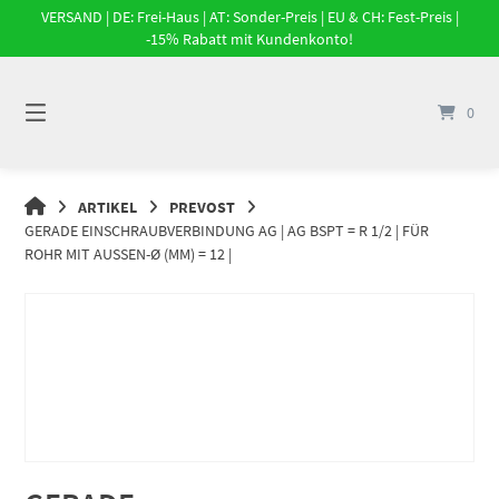
Springe
VERSAND | DE: Frei-Haus | AT: Sonder-Preis | EU & CH: Fest-Preis |
zum
-15% Rabatt mit Kundenkonto!
Inhalt
0
DRUCKLUFT-
ARTIKEL
PREVOST
ONLINE
GERADE EINSCHRAUBVERBINDUNG AG | AG BSPT = R 1/2 | FÜR
|
ROHR MIT AUSSEN-Ø (MM) = 12 |
DRUCKLUFTSYSTEME,
DRUCKLUFT-
ROHRSYSTEME,
DRUCKLUFTZUBEHÖR