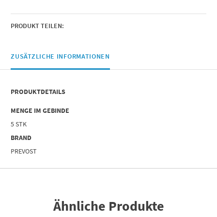
1/2
|
Für
PRODUKT TEILEN:
Rohr
mit
Außen-
ZUSÄTZLICHE INFORMATIONEN
Ø
(mm)
=
PRODUKTDETAILS
12
|
MENGE IM GEBINDE
Menge
5 STK
BRAND
PREVOST
Ähnliche Produkte