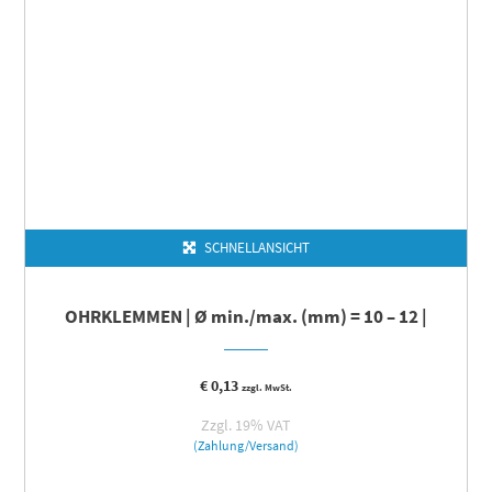
SCHNELLANSICHT
OHRKLEMMEN | Ø min./max. (mm) = 10 – 12 |
€
0,13
zzgl. MwSt.
Zzgl. 19% VAT
(Zahlung/Versand)