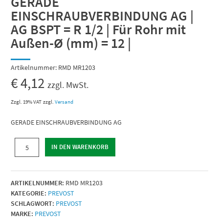
GERADE
EINSCHRAUBVERBINDUNG AG |
AG BSPT = R 1/2 | Für Rohr mit
Außen-Ø (mm) = 12 |
Artikelnummer:
RMD MR1203
€
4,12
zzgl. MwSt.
Zzgl. 19% VAT
zzgl.
Versand
GERADE EINSCHRAUBVERBINDUNG AG
GERADE
IN DEN WARENKORB
EINSCHRAUBVERBINDUNG
AG
|
ARTIKELNUMMER:
RMD MR1203
AG
KATEGORIE:
PREVOST
BSPT
SCHLAGWORT:
PREVOST
=
MARKE:
PREVOST
R