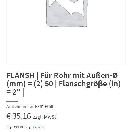
FLANSH | Für Rohr mit Außen-Ø
(mm) = (2) 50 | Flanschgröβe (in)
= 2″ |
Artikelnummer:
PPS1 FL50
€
35,16
zzgl. MwSt.
Zzgl. 19% VAT
zzgl.
Versand