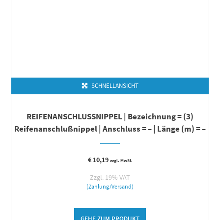
SCHNELLANSICHT
REIFENANSCHLUSSNIPPEL | Bezeichnung = (3)
Reifenanschlußnippel | Anschluss = – | Länge (m) = –
€
10,19
zzgl. MwSt.
Zzgl. 19% VAT
(Zahlung/Versand)
GEHE ZUM PRODUKT