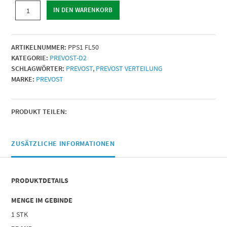
FLANSH
IN DEN WARENKORB
|
Für
Rohr
ARTIKELNUMMER:
PPS1 FL50
mit
KATEGORIE:
PREVOST-D2
Außen-
SCHLAGWÖRTER:
PREVOST
,
PREVOST VERTEILUNG
Ø
MARKE:
PREVOST
(mm)
=
(2)
50
PRODUKT TEILEN:
|
Flanschgröβe
(in)
ZUSÄTZLICHE INFORMATIONEN
=
2"
|
PRODUKTDETAILS
Menge
MENGE IM GEBINDE
1 STK