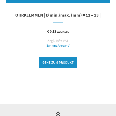
OHRKLEMMEN | Ø min./max. (mm) = 11 – 13 |
€
0,13
zzgl. MwSt.
Zzgl. 19% VAT
(Zahlung/Versand)
GEHE ZUM PRODUKT