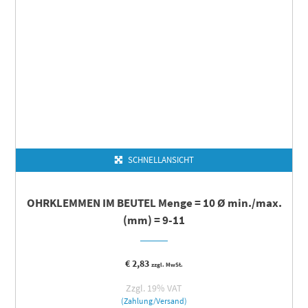
SCHNELLANSICHT
OHRKLEMMEN IM BEUTEL Menge = 10 Ø min./max.
(mm) = 9-11
€
2,83
zzgl. MwSt.
Zzgl. 19% VAT
(Zahlung/Versand)