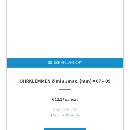
SCHNELLANSICHT
OHRKLEMMEN Ø min./max. (mm) = 07 – 09
€
12,17
zzgl. MwSt.
Zzgl. 19% VAT
(Zahlung/Versand)