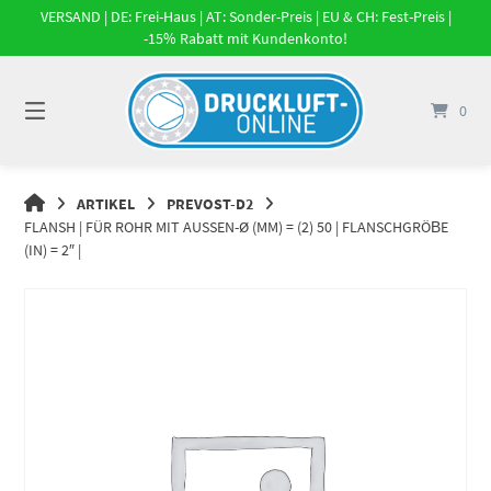
Springe
VERSAND | DE: Frei-Haus | AT: Sonder-Preis | EU & CH: Fest-Preis |
zum
-15% Rabatt mit Kundenkonto!
Inhalt
0
DRUCKLUFT-
ARTIKEL
PREVOST-D2
ONLINE
FLANSH | FÜR ROHR MIT AUSSEN-Ø (MM) = (2) 50 | FLANSCHGRÖΒE (
|
IN) = 2″ |
DRUCKLUFTSYSTEME,
DRUCKLUFT-
ROHRSYSTEME,
DRUCKLUFTZUBEHÖR