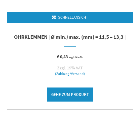
SCHNELLANSICHT
OHRKLEMMEN | Ø min./max. (mm) = 11,5 – 13,3 |
€
0,43
zzgl. MwSt.
Zzgl. 19% VAT
(Zahlung/Versand)
GEHE ZUM PRODUKT