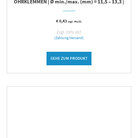
OHRKLEMMEN | Ø min./max. (mm) = 11,5 – 13,3 |
€
0,43
zzgl. MwSt.
Zzgl. 19% VAT
(Zahlung/Versand)
GEHE ZUM PRODUKT