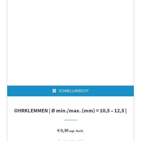
SCHNELLANSICHT
OHRKLEMMEN | Ø min./max. (mm) = 10,5 – 12,5 |
€
0,30
zzgl. MwSt.