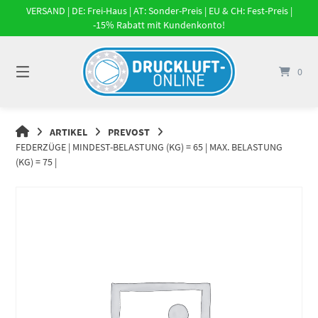
Springe
VERSAND | DE: Frei-Haus | AT: Sonder-Preis | EU & CH: Fest-Preis |
zum
-15% Rabatt mit Kundenkonto!
Inhalt
0
DRUCKLUFT-
ARTIKEL
PREVOST
ONLINE
FEDERZÜGE | MINDEST-BELASTUNG (KG) = 65 | MAX. BELASTUNG
|
(KG) = 75 |
DRUCKLUFTSYSTEME,
DRUCKLUFT-
ROHRSYSTEME,
DRUCKLUFTZUBEHÖR