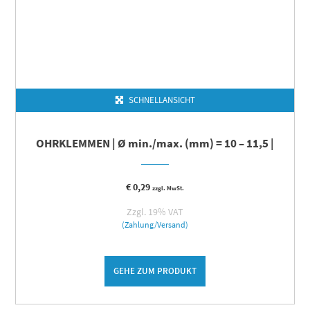
SCHNELLANSICHT
OHRKLEMMEN | Ø min./max. (mm) = 10 – 11,5 |
€
0,29
zzgl. MwSt.
Zzgl. 19% VAT
(Zahlung/Versand)
GEHE ZUM PRODUKT