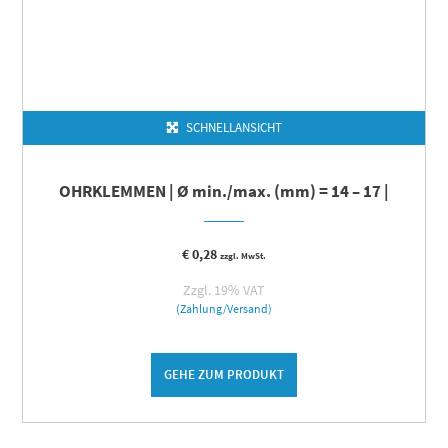
SCHNELLANSICHT
OHRKLEMMEN | Ø min./max. (mm) = 14 – 17 |
€
0,28
zzgl. MwSt.
Zzgl. 19% VAT
(Zahlung/Versand)
GEHE ZUM PRODUKT