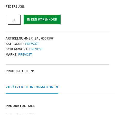
FEDERZÜGE
FEDERZÜGE
IN DEN WARENKORB
|
Mindest-
Belastung
ARTIKELNUMMER:
BAL 650750F
(kg)
KATEGORIE:
PREVOST
=
SCHLAGWORT:
PREVOST
65
MARKE:
PREVOST
|
Max.
Belastung
(kg)
PRODUKT TEILEN:
=
75
|
ZUSÄTZLICHE INFORMATIONEN
Menge
PRODUKTDETAILS