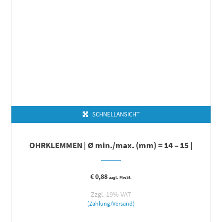
SCHNELLANSICHT
OHRKLEMMEN | Ø min./max. (mm) = 14 – 15 |
€
0,88
zzgl. MwSt.
Zzgl. 19% VAT
(Zahlung/Versand)