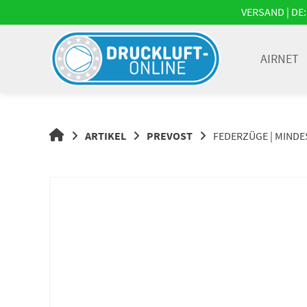
Springe
VERSAND | DE: 
zum
Inhalt
AIRNET
DRUCKLUFT-
ARTIKEL
PREVOST
FEDERZÜGE | MINDES
ONLINE
|
DRUCKLUFTSYSTEME,
DRUCKLUFT-
ROHRSYSTEME,
DRUCKLUFTZUBEHÖR