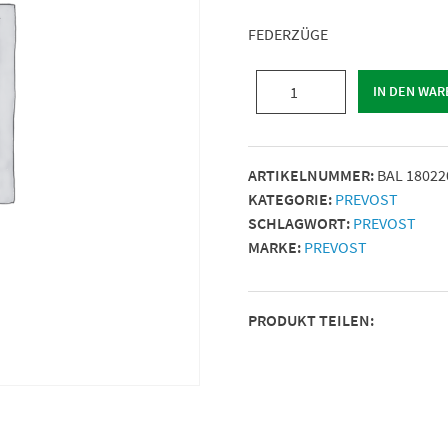
FEDERZÜGE
FEDERZÜGE
IN DEN WA
|
Mindest-
Belastung
ARTIKELNUMMER:
BAL 1802
(kg)
KATEGORIE:
PREVOST
=
SCHLAGWORT:
PREVOST
18
MARKE:
PREVOST
|
Max.
Belastung
PRODUKT TEILEN:
(kg)
=
22
|
Menge