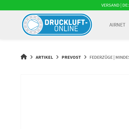
Springe
VERSAND | DE: 
zum
Inhalt
AIRNET
DRUCKLUFT-
ARTIKEL
PREVOST
FEDERZÜGE | MINDES
ONLINE
|
DRUCKLUFTSYSTEME,
DRUCKLUFT-
ROHRSYSTEME,
DRUCKLUFTZUBEHÖR