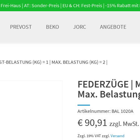
Frei-Haus | AT: Sonder-Preis | EU & CH: Fest-Preis | -15% Rabatt m
PREVOST
BEKO
JORC
ANGEBOTE
T-BELASTUNG (KG) = 1 | MAX. BELASTUNG (KG) = 2 |
FEDERZÜGE | Mi
Max. Belastung 
Artikelnummer:
BAL 1020A
€
90,91
zzgl. MwSt.
Zzgl. 19% VAT
zzgl.
Versand