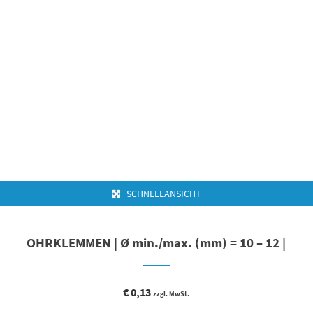
SCHNELLANSICHT
OHRKLEMMEN | Ø min./max. (mm) = 10 – 12 |
€
0,13
zzgl. MwSt.