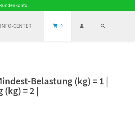
it Kundenkonto!
INFO-CENTER
0
ndest-Belastung (kg) = 1 |
(kg) = 2 |