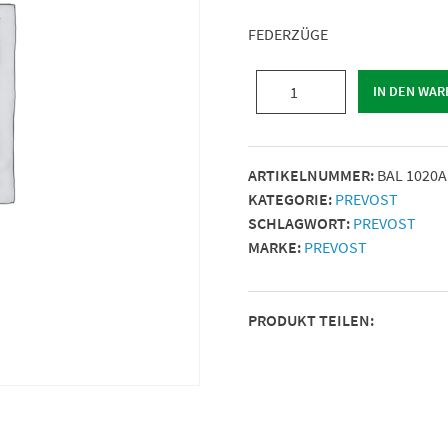
FEDERZÜGE
FEDERZÜGE
IN DEN WA
|
Mindest-
Belastung
ARTIKELNUMMER:
BAL 1020A
(kg)
KATEGORIE:
PREVOST
=
SCHLAGWORT:
PREVOST
1
MARKE:
PREVOST
|
Max.
Belastung
PRODUKT TEILEN:
(kg)
=
2
|
Menge