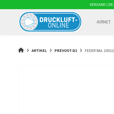
Springe
VERSAND | DE: 
zum
Inhalt
AIRNET
DRUCKLUFT-
ARTIKEL
PREVOST-D2
FEDER BAL 1001
ONLINE
|
DRUCKLUFTSYSTEME,
DRUCKLUFT-
ROHRSYSTEME,
DRUCKLUFTZUBEHÖR