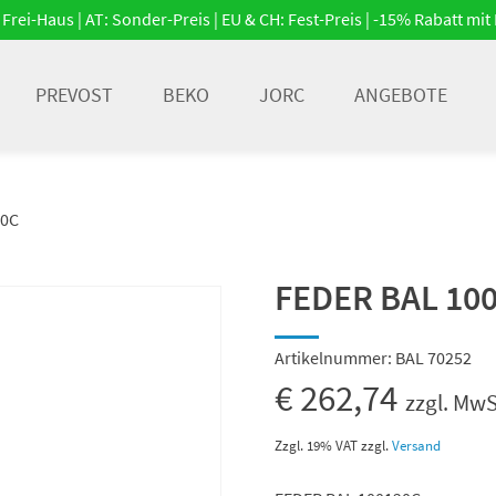
Frei-Haus | AT: Sonder-Preis | EU & CH: Fest-Preis | -15% Rabatt m
PREVOST
BEKO
JORC
ANGEBOTE
20C
FEDER BAL 10
Artikelnummer:
BAL 70252
€
262,74
zzgl. MwS
Zzgl. 19% VAT
zzgl.
Versand