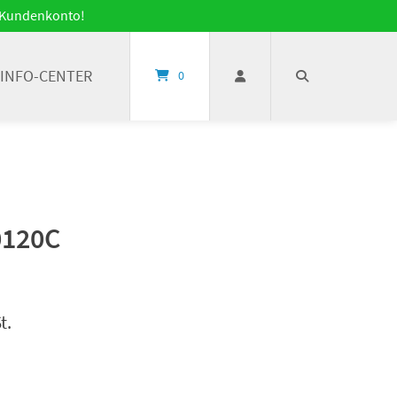
it Kundenkonto!
INFO-CENTER
0
0120C
t.