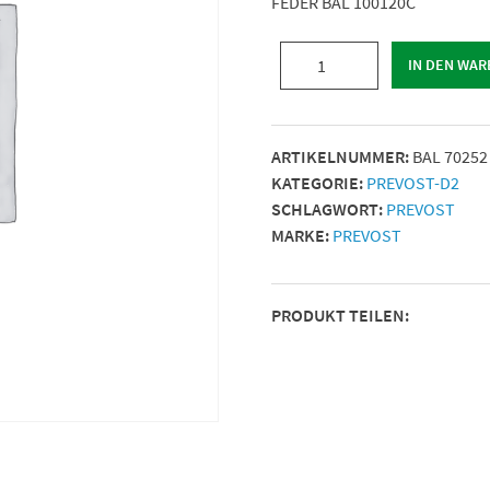
FEDER BAL 100120C
FEDER
IN DEN WA
BAL
100120C
Menge
ARTIKELNUMMER:
BAL 70252
KATEGORIE:
PREVOST-D2
SCHLAGWORT:
PREVOST
MARKE:
PREVOST
PRODUKT TEILEN: