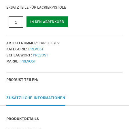
ERSATZTEILE FÜR LACKIERPISTOLE
ERSATZTEILE
IN DEN WARENKORB
FÜR
LACKIERPISTOLE
|
ARTIKELNUMMER:
CAR S03B15
Bezeichnung
KATEGORIE:
PREVOST
=
SCHLAGWORT:
PREVOST
(1)
MARKE:
PREVOST
Düse
Ø
1,5
mm
PRODUKT TEILEN:
|
Menge
ZUSÄTZLICHE INFORMATIONEN
PRODUKTDETAILS