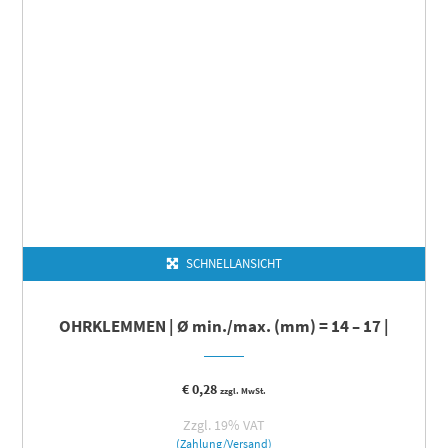
SCHNELLANSICHT
OHRKLEMMEN | Ø min./max. (mm) = 14 – 17 |
€
0,28
zzgl. MwSt.
Zzgl. 19% VAT
(Zahlung/Versand)