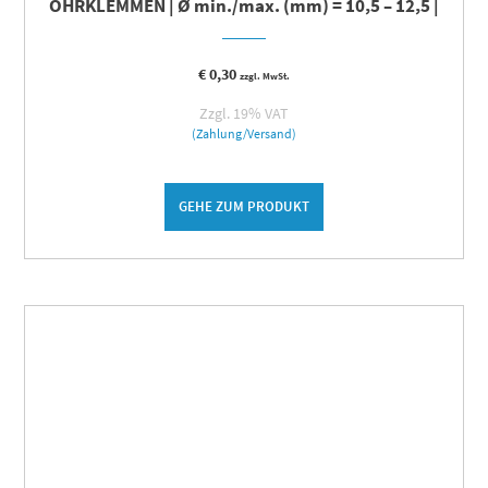
OHRKLEMMEN | Ø min./max. (mm) = 10,5 – 12,5 |
€
0,30
zzgl. MwSt.
Zzgl. 19% VAT
(Zahlung/Versand)
GEHE ZUM PRODUKT