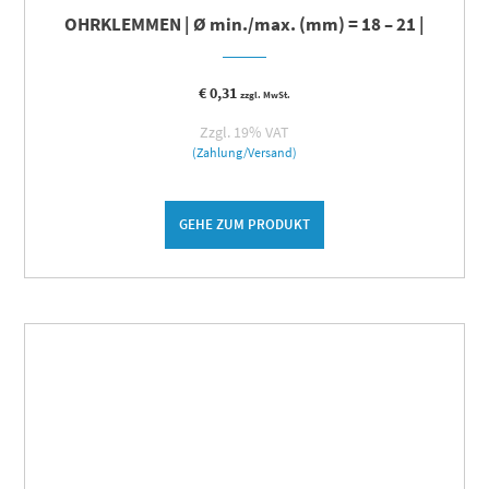
OHRKLEMMEN | Ø min./max. (mm) = 18 – 21 |
€
0,31
zzgl. MwSt.
Zzgl. 19% VAT
(Zahlung/Versand)
GEHE ZUM PRODUKT