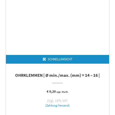
SCHNELLANSICHT
OHRKLEMMEN | Ø min./max. (mm) = 14 – 16 |
€
0,20
zzgl. MwSt.
Zzgl. 19% VAT
(Zahlung/Versand)