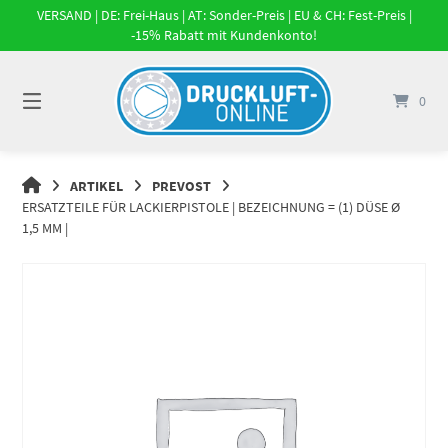
Springe
VERSAND | DE: Frei-Haus | AT: Sonder-Preis | EU & CH: Fest-Preis |
zum
-15% Rabatt mit Kundenkonto!
Inhalt
0
DRUCKLUFT-
ARTIKEL
PREVOST
ONLINE
ERSATZTEILE FÜR LACKIERPISTOLE | BEZEICHNUNG = (1) DÜSE Ø
|
1,5 MM |
DRUCKLUFTSYSTEME,
DRUCKLUFT-
ROHRSYSTEME,
DRUCKLUFTZUBEHÖR