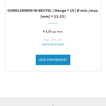
OHRKLEMMEN IM BEUTEL | Menge = 10 | Ø min./max.
(mm) = 11-13 |
€
3,15
zzgl. MwSt.
Zzgl. 19% VAT
(Zahlung/Versand)
GEHE ZUM PRODUKT