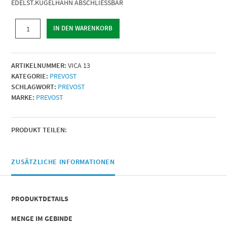
EDELST.KUGELHAHN ABSCHLIESSBAR
EDELST.KUGELHAHN
IN DEN WARENKORB
ABSCHLIESSBAR
|
IG
ARTIKELNUMMER:
VICA 13
BSPP
KATEGORIE:
PREVOST
=
SCHLAGWORT:
PREVOST
G
MARKE:
PREVOST
1/4
|
Menge
PRODUKT TEILEN:
ZUSÄTZLICHE INFORMATIONEN
PRODUKTDETAILS
MENGE IM GEBINDE