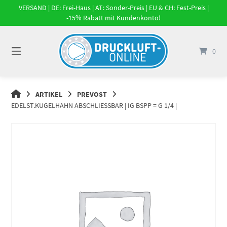
Springe
VERSAND | DE: Frei-Haus | AT: Sonder-Preis | EU & CH: Fest-Preis |
zum
-15% Rabatt mit Kundenkonto!
Inhalt
0
DRUCKLUFT-
ARTIKEL
PREVOST
ONLINE
EDELST.KUGELHAHN ABSCHLIESSBAR | IG BSPP = G 1/4 |
|
DRUCKLUFTSYSTEME,
DRUCKLUFT-
ROHRSYSTEME,
DRUCKLUFTZUBEHÖR