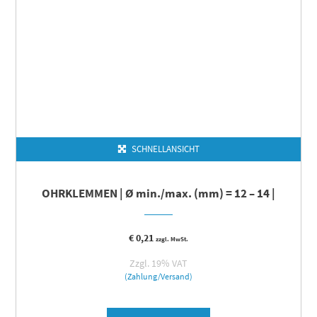
SCHNELLANSICHT
OHRKLEMMEN | Ø min./max. (mm) = 12 – 14 |
€
0,21
zzgl. MwSt.
Zzgl. 19% VAT
(Zahlung/Versand)