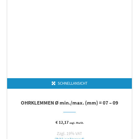
SCHNELLANSICHT
OHRKLEMMEN Ø min./max. (mm) = 07 – 09
€
12,17
zzgl. MwSt.
Zzgl. 19% VAT