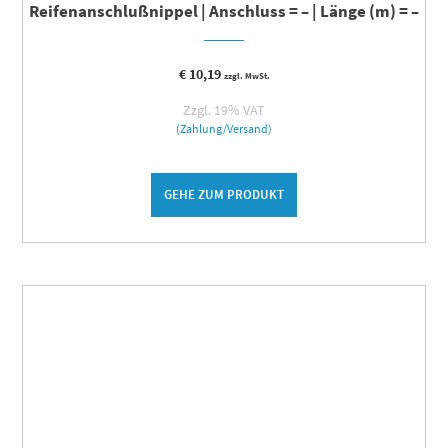
Reifenanschlußnippel | Anschluss = – | Länge (m) = –
€
10,19
zzgl. MwSt.
Zzgl. 19% VAT
(Zahlung/Versand)
GEHE ZUM PRODUKT