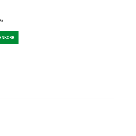
NG
G
RENKORB