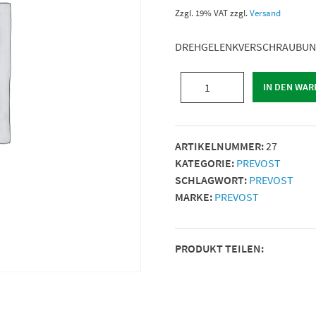
Zzgl. 19% VAT
zzgl.
Versand
DREHGELENKVERSCHRAUBU
DREHGELENKVERSCHRAUBUN
IN DEN WA
|
Gewinde
(BSPP)
ARTIKELNUMMER:
27
=
KATEGORIE:
PREVOST
G
SCHLAGWORT:
PREVOST
3/8
MARKE:
PREVOST
AG
|
Ø
PRODUKT TEILEN:
Innen./Außen.
(mm)
=
10