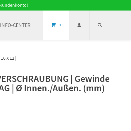
it Kundenkonto!
INFO-CENTER
0
0 X 12 |
ERSCHRAUBUNG | Gewinde
 AG | Ø Innen./Außen. (mm)