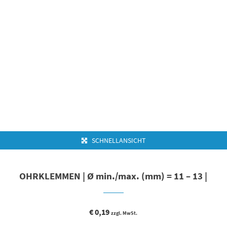
SCHNELLANSICHT
OHRKLEMMEN | Ø min./max. (mm) = 11 – 13 |
€
0,19
zzgl. MwSt.