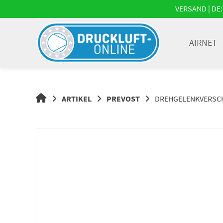
Springe
VERSAND | DE: 
zum
Inhalt
AIRNET
DRUCKLUFT-
ARTIKEL
PREVOST
DREHGELENKVERSCHRA
ONLINE
|
DRUCKLUFTSYSTEME,
DRUCKLUFT-
ROHRSYSTEME,
DRUCKLUFTZUBEHÖR