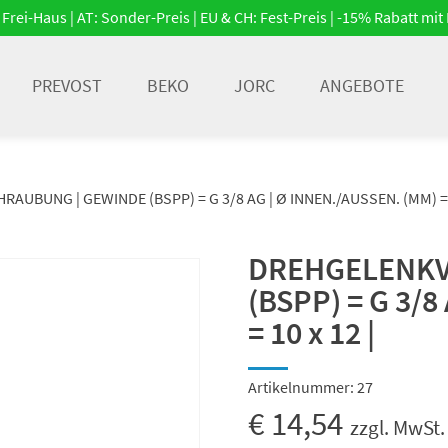
Frei-Haus | AT: Sonder-Preis | EU & CH: Fest-Preis | -15% Rabatt m
PREVOST
BEKO
JORC
ANGEBOTE
UBUNG | GEWINDE (BSPP) = G 3/8 AG | Ø INNEN./AUSSEN. (MM) = 1
DREHGELENKV
(BSPP) = G 3/8
= 10 x 12 |
Artikelnummer:
27
€
14,54
zzgl. MwSt.