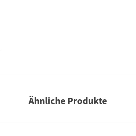
x
12
|
Menge
T
Ähnliche Produkte