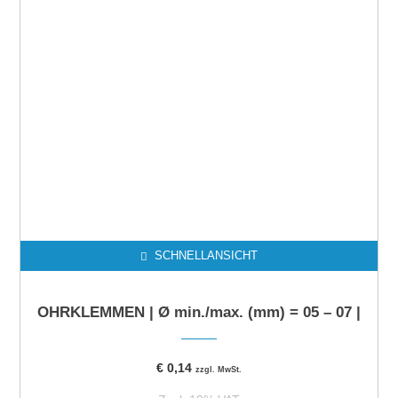
SCHNELLANSICHT
OHRKLEMMEN | Ø min./max. (mm) = 05 – 07 |
€
0,14
zzgl. MwSt.