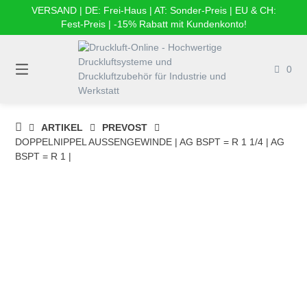
Springe
VERSAND | DE: Frei-Haus | AT: Sonder-Preis | EU & CH:
zum
Fest-Preis | -15% Rabatt mit Kundenkonto!
Inhalt
0
DRUCKLUFT-
ARTIKEL
PREVOST
ONLINE
DOPPELNIPPEL AUSSENGEWINDE | AG BSPT = R 1 1/4 | AG
|
BSPT = R 1 |
DRUCKLUFTSYSTEME,
DRUCKLUFT-
ROHRSYSTEME,
DRUCKLUFTZUBEHÖR