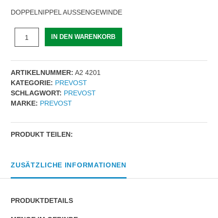
DOPPELNIPPEL AUSSENGEWINDE
DOPPELNIPPEL
IN DEN WARENKORB
AUSSENGEWINDE
|
AG
ARTIKELNUMMER:
A2 4201
BSPT
KATEGORIE:
PREVOST
=
SCHLAGWORT:
PREVOST
R
MARKE:
PREVOST
1
1/4
|
AG
PRODUKT TEILEN:
BSPT
=
R
ZUSÄTZLICHE INFORMATIONEN
1
|
Menge
PRODUKTDETAILS