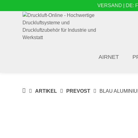
Springe
VERSAND | DE: Fre
zum
Inhalt
AIRNET
P
DRUCKLUFT-
ARTIKEL
PREVOST
BLAU ALUMINIUM
ONLINE
|
DRUCKLUFTSYSTEME,
DRUCKLUFT-
ROHRSYSTEME,
DRUCKLUFTZUBEHÖR