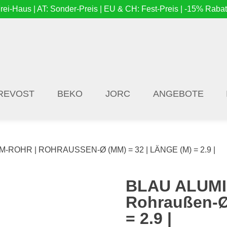
i-Haus | AT: Sonder-Preis | EU & CH: Fest-Preis | -15% Rabat
REVOST
BEKO
JORC
ANGEBOTE
-ROHR | ROHRAUSSEN-Ø (MM) = 32 | LÄNGE (M) = 2.9 |
BLAU ALUMI
Rohraußen-Ø 
= 2.9 |