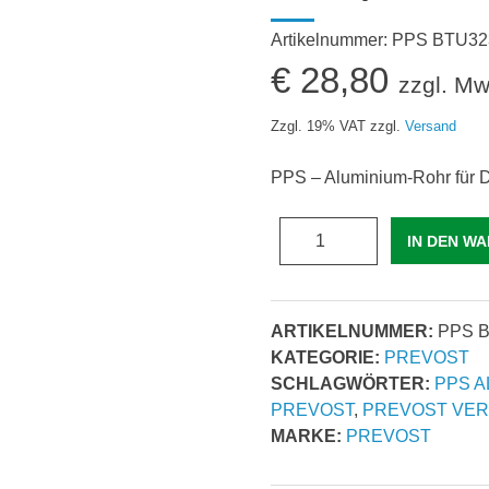
Artikelnummer:
PPS BTU32
€
28,80
zzgl. Mw
Zzgl. 19% VAT
zzgl.
Versand
PPS – Aluminium-Rohr für D
BLAU
IN DEN W
ALUMINIUM-
ROHR
|
ARTIKELNUMMER:
PPS 
Rohraußen-
KATEGORIE:
PREVOST
Ø
SCHLAGWÖRTER:
PPS A
(mm)
PREVOST
,
PREVOST VER
=
MARKE:
PREVOST
32
|