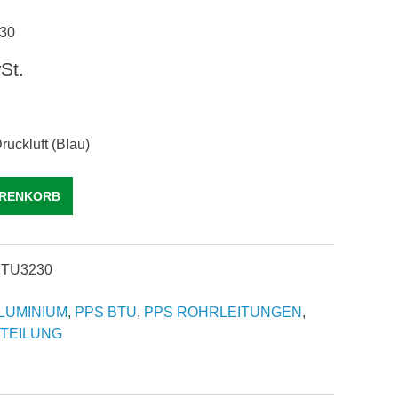
30
St.
ruckluft (Blau)
ARENKORB
BTU3230
LUMINIUM
,
PPS BTU
,
PPS ROHRLEITUNGEN
,
TEILUNG