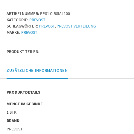
KUGELHAHN
|
ARTIKELNUMMER:
PPS1 CIRSIAL100
Länge
KATEGORIE:
PREVOST
=
SCHLAGWÖRTER:
PREVOST
,
PREVOST VERTEILUNG
100
MARKE:
PREVOST
|
Menge
PRODUKT TEILEN:
ZUSÄTZLICHE INFORMATIONEN
PRODUKTDETAILS
MENGE IM GEBINDE
1 STK
BRAND
PREVOST