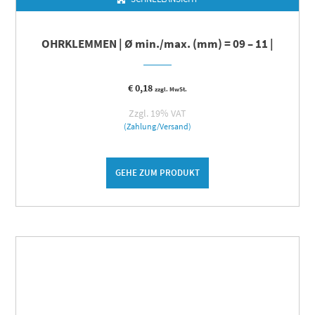
OHRKLEMMEN | Ø min./max. (mm) = 09 – 11 |
€
0,18
zzgl. MwSt.
Zzgl. 19% VAT
(Zahlung/Versand)
GEHE ZUM PRODUKT