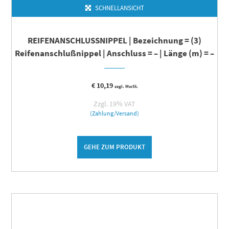
SCHNELLANSICHT
REIFENANSCHLUSSNIPPEL | Bezeichnung = (3)
Reifenanschlußnippel | Anschluss = – | Länge (m) = –
€
10,19
zzgl. MwSt.
Zzgl. 19% VAT
(Zahlung/Versand)
GEHE ZUM PRODUKT