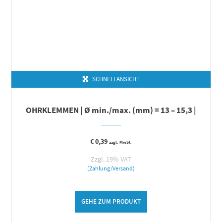
SCHNELLANSICHT
OHRKLEMMEN | Ø min./max. (mm) = 13 – 15,3 |
€
0,39
zzgl. MwSt.
Zzgl. 19% VAT
(Zahlung/Versand)
GEHE ZUM PRODUKT