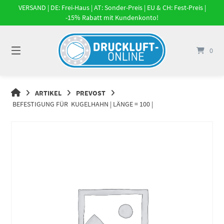
Springe
VERSAND | DE: Frei-Haus | AT: Sonder-Preis | EU & CH: Fest-Preis |
zum
-15% Rabatt mit Kundenkonto!
Inhalt
0
DRUCKLUFT-
ARTIKEL
PREVOST
ONLINE
BEFESTIGUNG FÜR KUGELHAHN | LÄNGE = 100 |
|
DRUCKLUFTSYSTEME,
DRUCKLUFT-
ROHRSYSTEME,
DRUCKLUFTZUBEHÖR