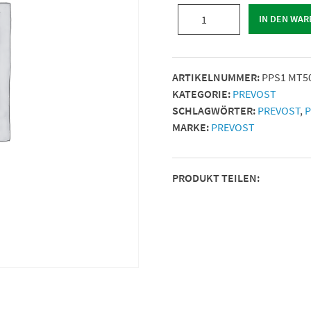
AUSSENGEWINDE
IN DEN WA
KORPER
|
Für
ARTIKELNUMMER:
PPS1 MT5
Rohr
KATEGORIE:
PREVOST
mit
SCHLAGWÖRTER:
PREVOST
,
P
Außen-
MARKE:
PREVOST
Ø
(mm)
=
PRODUKT TEILEN:
(2)
50
|
IG
BSPP
=
G
1