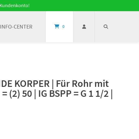
it Kundenkonto!
INFO-CENTER
0
E KORPER | Für Rohr mit
(2) 50 | IG BSPP = G 1 1/2 |