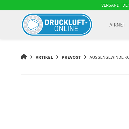
Springe
VERSAND | DE: 
zum
Inhalt
AIRNET
DRUCKLUFT-
ARTIKEL
PREVOST
AUSSENGEWINDE KORPE
ONLINE
|
DRUCKLUFTSYSTEME,
DRUCKLUFT-
ROHRSYSTEME,
DRUCKLUFTZUBEHÖR