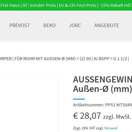
Frei-Haus | AT: Sonder-Preis | EU & CH: Fest-Preis | -15% Rabatt m
PREVOST
BEKO
JORC
ANGEBOTE
R | FÜR ROHR MIT AUSSEN-Ø (MM) = (2) 50 | IG BSPP = G 1 1/2 |
AUSSENGEWIND
Außen-Ø (mm) = 
Artikelnummer:
PPS1 MT5049
€
28,07
zzgl. MwSt.
Zzgl. 19% VAT
zzgl.
Versand