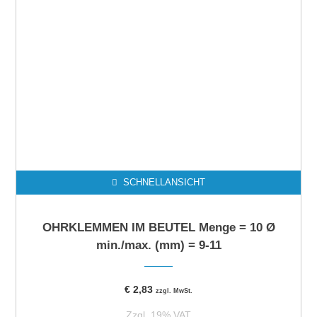
SCHNELLANSICHT
OHRKLEMMEN IM BEUTEL Menge = 10 Ø
min./max. (mm) = 9-11
€
2,83
zzgl. MwSt.
Zzgl. 19% VAT