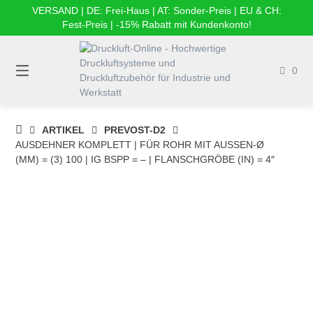
Springe
VERSAND | DE: Frei-Haus | AT: Sonder-Preis | EU & CH:
zum
Fest-Preis | -15% Rabatt mit Kundenkonto!
Inhalt
0
DRUCKLUFT-
ARTIKEL
PREVOST-D2
ONLINE
AUSDEHNER KOMPLETT | FÜR ROHR MIT AUSSEN-Ø (
|
MM) = (3) 100 | IG BSPP = – | FLANSCHGRÖΒE (IN) = 4″
DRUCKLUFTSYSTEME,
DRUCKLUFT-
ROHRSYSTEME,
DRUCKLUFTZUBEHÖR