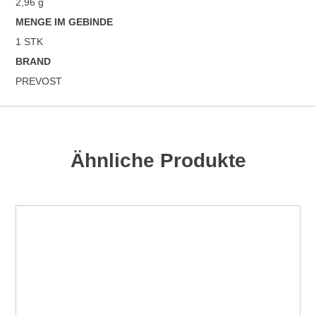
2,96 g
=
4"
MENGE IM GEBINDE
Menge
1 STK
BRAND
PREVOST
Ähnliche Produkte