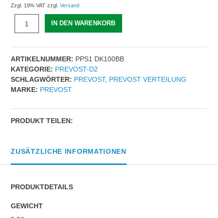
Zzgl. 19% VAT
zzgl.
Versand
AUSDEHNER
IN DEN WARENKORB
KOMPLETT
|
Für
ARTIKELNUMMER:
PPS1 DK100BB
Rohr
KATEGORIE:
PREVOST-D2
mit
SCHLAGWÖRTER:
PREVOST
,
PREVOST VERTEILUNG
Außen-
MARKE:
PREVOST
Ø
(mm)
=
(3)
PRODUKT TEILEN:
100
|
IG
ZUSÄTZLICHE INFORMATIONEN
BSPP
=
-
PRODUKTDETAILS
|
Flanschgröβe
GEWICHT
(in)