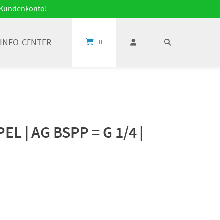
it Kundenkonto!
INFO-CENTER
0
L | AG BSPP = G 1/4 |