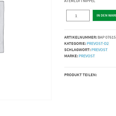
ATEMLUFTNIPPEL
ATEMLUFTNIPPEL
IN DEN WA
|
AG
BSPP
ARTIKELNUMMER:
BAP 07615
=
KATEGORIE:
PREVOST-D2
G
SCHLAGWORT:
PREVOST
1/4
MARKE:
PREVOST
|
Menge
PRODUKT TEILEN: