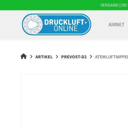
Springe
VERSAND | DE: 
zum
Inhalt
AIRNET
DRUCKLUFT-
ARTIKEL
PREVOST-D2
ATEMLUFTNIPPEL |
ONLINE
|
DRUCKLUFTSYSTEME,
DRUCKLUFT-
ROHRSYSTEME,
DRUCKLUFTZUBEHÖR