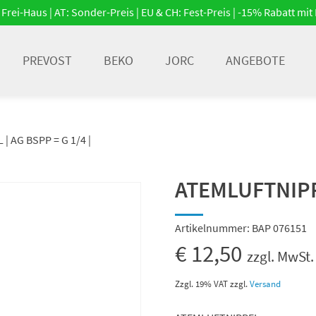
Frei-Haus | AT: Sonder-Preis | EU & CH: Fest-Preis | -15% Rabatt m
PREVOST
BEKO
JORC
ANGEBOTE
 AG BSPP = G 1/4 |
ATEMLUFTNIPPE
Artikelnummer:
BAP 076151
€
12,50
zzgl. MwSt.
Zzgl. 19% VAT
zzgl.
Versand