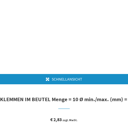
SCHNELLANSICHT
KLEMMEN IM BEUTEL Menge = 10 Ø min./max. (mm) = 
€
2,83
zzgl. MwSt.