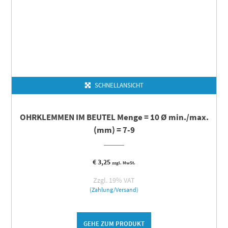
SCHNELLANSICHT
OHRKLEMMEN IM BEUTEL Menge = 10 Ø min./max.
(mm) = 7-9
€
3,25
zzgl. MwSt.
Zzgl. 19% VAT
(Zahlung/Versand)
GEHE ZUM PRODUKT