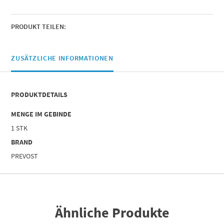
|
Durchmesser
(mm)
PRODUKT TEILEN:
=
10
x
ZUSÄTZLICHE INFORMATIONEN
16
|
Länge
PRODUKTDETAILS
(m)
=
MENGE IM GEBINDE
20
1 STK
Menge
BRAND
PREVOST
Ähnliche Produkte