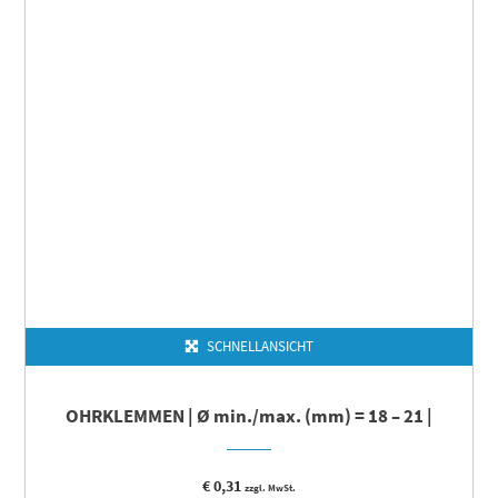
SCHNELLANSICHT
OHRKLEMMEN | Ø min./max. (mm) = 18 – 21 |
€
0,31
zzgl. MwSt.