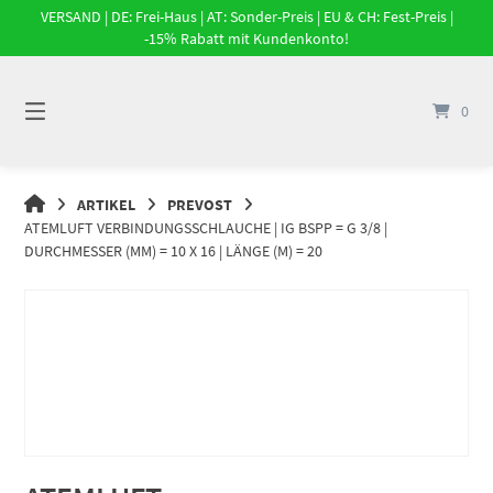
Springe
VERSAND | DE: Frei-Haus | AT: Sonder-Preis | EU & CH: Fest-Preis |
zum
-15% Rabatt mit Kundenkonto!
Inhalt
0
DRUCKLUFT-
ARTIKEL
PREVOST
ONLINE
ATEMLUFT VERBINDUNGSSCHLAUCHE | IG BSPP = G 3/8 |
|
DURCHMESSER (MM) = 10 X 16 | LÄNGE (M) = 20
DRUCKLUFTSYSTEME,
DRUCKLUFT-
ROHRSYSTEME,
DRUCKLUFTZUBEHÖR