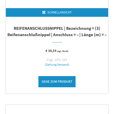
SCHNELLANSICHT
REIFENANSCHLUSSNIPPEL | Bezeichnung = (3)
Reifenanschlußnippel | Anschluss = – | Länge (m) = –
€
10,19
zzgl. MwSt.
Zzgl. 19% VAT
(Zahlung/Versand)
GEHE ZUM PRODUKT