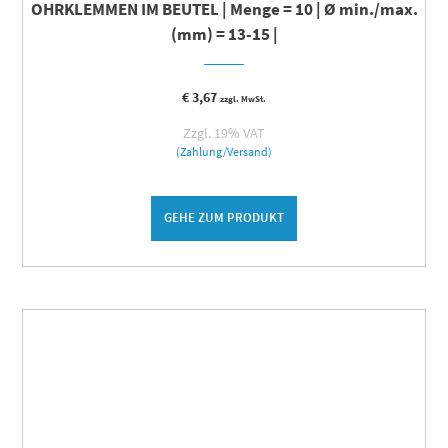
OHRKLEMMEN IM BEUTEL | Menge = 10 | Ø min./max.
(mm) = 13-15 |
€
3,67
zzgl. MwSt.
Zzgl. 19% VAT
(Zahlung/Versand)
GEHE ZUM PRODUKT