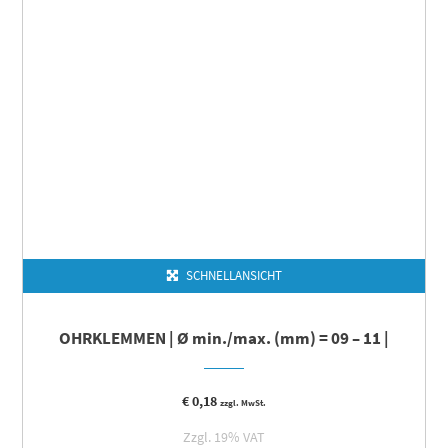
SCHNELLANSICHT
OHRKLEMMEN | Ø min./max. (mm) = 09 – 11 |
€
0,18
zzgl. MwSt.
Zzgl. 19% VAT