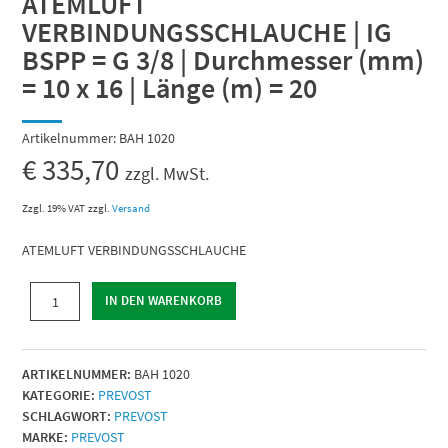
ATEMLUFT
VERBINDUNGSSCHLAUCHE | IG
BSPP = G 3/8 | Durchmesser (mm)
= 10 x 16 | Länge (m) = 20
Artikelnummer:
BAH 1020
€
335,70
zzgl. MwSt.
Zzgl. 19% VAT
zzgl.
Versand
ATEMLUFT VERBINDUNGSSCHLAUCHE
ATEMLUFT
IN DEN WARENKORB
VERBINDUNGSSCHLAUCHE
|
IG
ARTIKELNUMMER:
BAH 1020
BSPP
KATEGORIE:
PREVOST
=
SCHLAGWORT:
PREVOST
G
MARKE:
PREVOST
3/8