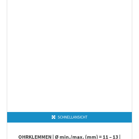
SCHNELLANSICHT
OHRKLEMMEN | Ø min./max. (mm) = 11 – 13 |