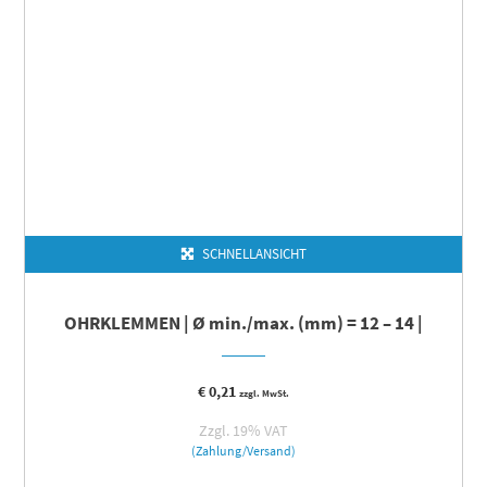
SCHNELLANSICHT
OHRKLEMMEN | Ø min./max. (mm) = 12 – 14 |
€
0,21
zzgl. MwSt.
Zzgl. 19% VAT
(Zahlung/Versand)