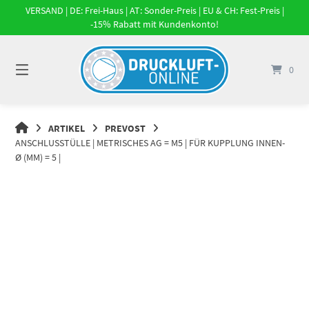
Springe
VERSAND | DE: Frei-Haus | AT: Sonder-Preis | EU & CH: Fest-Preis |
zum
-15% Rabatt mit Kundenkonto!
Inhalt
0
DRUCKLUFT-
ARTIKEL
PREVOST
ONLINE
ANSCHLUSSTÜLLE | METRISCHES AG = M5 | FÜR KUPPLUNG INNEN-
|
Ø (MM) = 5 |
DRUCKLUFTSYSTEME,
DRUCKLUFT-
ROHRSYSTEME,
DRUCKLUFTZUBEHÖR