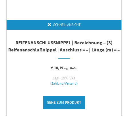
SCHNELLANSICHT
REIFENANSCHLUSSNIPPEL | Bezeichnung = (3)
Reifenanschlußnippel | Anschluss = – | Länge (m) = –
€
10,19
zzgl. MwSt.
Zzgl. 19% VAT
(Zahlung/Versand)
GEHE ZUM PRODUKT