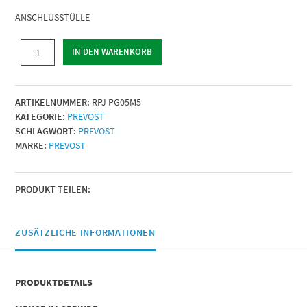
ANSCHLUSSTÜLLE
ANSCHLUSSTÜLLE
IN DEN WARENKORB
|
Metrisches
AG
ARTIKELNUMMER:
RPJ PG05M5
=
KATEGORIE:
PREVOST
M5
SCHLAGWORT:
PREVOST
|
MARKE:
PREVOST
Für
Kupplung
Innen-
Ø
PRODUKT TEILEN:
(mm)
=
5
ZUSÄTZLICHE INFORMATIONEN
|
Menge
PRODUKTDETAILS