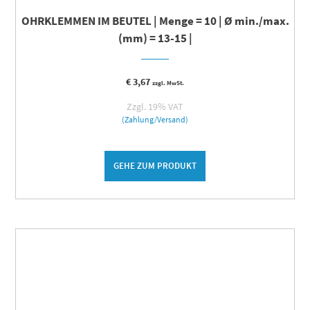
OHRKLEMMEN IM BEUTEL | Menge = 10 | Ø min./max.
(mm) = 13-15 |
€
3,67
zzgl. MwSt.
Zzgl. 19% VAT
(Zahlung/Versand)
GEHE ZUM PRODUKT