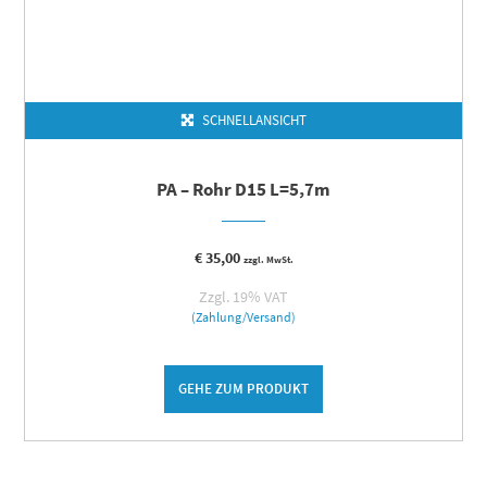
SCHNELLANSICHT
PA – Rohr D15 L=5,7m
€
35,00
zzgl. MwSt.
Zzgl. 19% VAT
(Zahlung/Versand)
GEHE ZUM PRODUKT