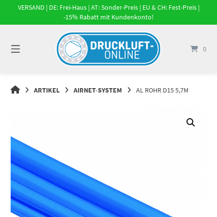
Springe
VERSAND | DE: Frei-Haus | AT: Sonder-Preis | EU & CH: Fest-Preis |
zum
-15% Rabatt mit Kundenkonto!
Inhalt
0
DRUCKLUFT-
ARTIKEL
AIRNET-SYSTEM
AL ROHR D15 5,7M
ONLINE
|
DRUCKLUFTSYSTEME,
DRUCKLUFT-
ROHRSYSTEME,
DRUCKLUFTZUBEHÖR