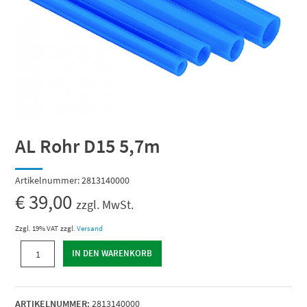
AL Rohr D15 5,7m
Artikelnummer:
2813140000
€
39,00
zzgl. MwSt.
Zzgl. 19% VAT
zzgl.
Versand
AL
IN DEN WARENKORB
Rohr
D15
5,7m
ARTIKELNUMMER:
2813140000
Menge