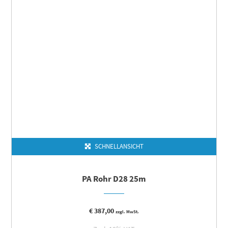
SCHNELLANSICHT
PA Rohr D28 25m
€
387,00
zzgl. MwSt.