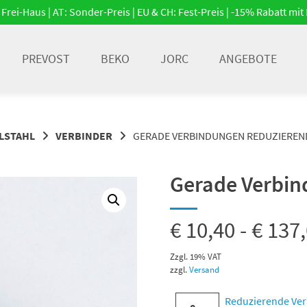
Frei-Haus | AT: Sonder-Preis | EU & CH: Fest-Preis | -15% Rabatt m
PREVOST
BEKO
JORC
ANGEBOTE
LSTAHL
VERBINDER
GERADE VERBINDUNGEN REDUZIEREN
Gerade Verbin
€
10,40
-
€
137,
Zzgl. 19% VAT
zzgl.
Versand
Reduzierende
Reduzierende Ver