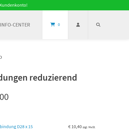
it Kundenkonto!
INFO-CENTER
0
D
dungen reduzierend
00
bindung D28 x 15
€
10,40
zzgl. MwSt.