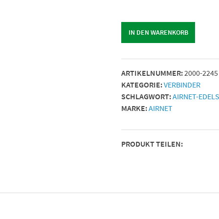
D108
Menge
x
89
IN DEN WARENKORB
Menge
ARTIKELNUMMER:
2000-2245
KATEGORIE:
VERBINDER
SCHLAGWORT:
AIRNET-EDEL
MARKE:
AIRNET
PRODUKT TEILEN: