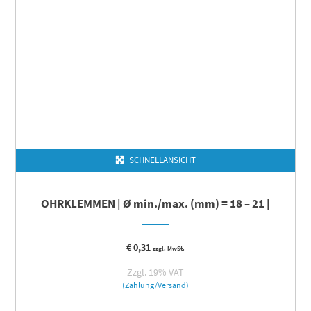
SCHNELLANSICHT
OHRKLEMMEN | Ø min./max. (mm) = 18 – 21 |
€
0,31
zzgl. MwSt.
Zzgl. 19% VAT
(Zahlung/Versand)