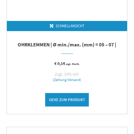
SCHNELLANSICHT
OHRKLEMMEN | Ø min./max. (mm) = 05 – 07 |
€
0,14
zzgl. MwSt.
Zzgl. 19% VAT
(Zahlung/Versand)
GEHE ZUM PRODUKT