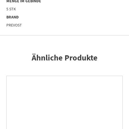
MENGE IM GEBINDE
|
5 STK
Menge
BRAND
PREVOST
Ähnliche Produkte