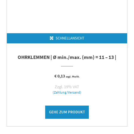
SCHNELLANSICHT
OHRKLEMMEN | Ø min./max. (mm) = 11 – 13 |
€
0,13
zzgl. MwSt.
Zzgl. 19% VAT
(Zahlung/Versand)
GEHE ZUM PRODUKT