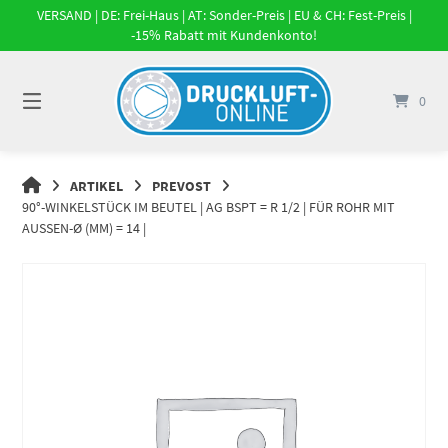
Springe
VERSAND | DE: Frei-Haus | AT: Sonder-Preis | EU & CH: Fest-Preis |
zum
-15% Rabatt mit Kundenkonto!
Inhalt
0
DRUCKLUFT-
ARTIKEL
PREVOST
ONLINE
90°-WINKELSTÜCK IM BEUTEL | AG BSPT = R 1/2 | FÜR ROHR MIT
|
AUSSEN-Ø (MM) = 14 |
DRUCKLUFTSYSTEME,
DRUCKLUFT-
ROHRSYSTEME,
DRUCKLUFTZUBEHÖR