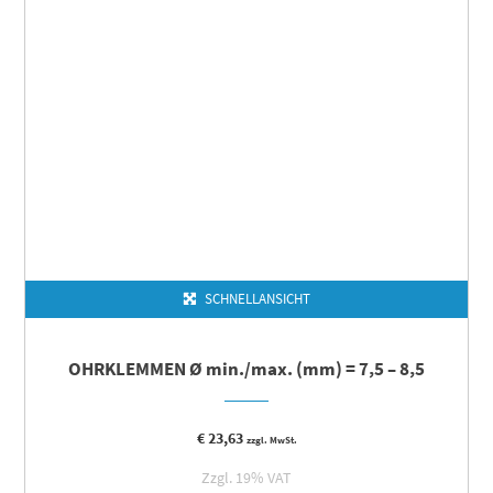
SCHNELLANSICHT
OHRKLEMMEN Ø min./max. (mm) = 7,5 – 8,5
€
23,63
zzgl. MwSt.
Zzgl. 19% VAT