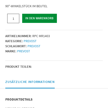
90°-WINKELSTÜCK IM BEUTEL
90°-
IN DEN WARENKORB
WINKELSTÜCK
IM
BEUTEL
ARTIKELNUMMER:
RPC MR1403
|
KATEGORIE:
PREVOST
AG
SCHLAGWORT:
PREVOST
BSPT
MARKE:
PREVOST
=
R
1/2
|
PRODUKT TEILEN:
Für
Rohr
mit
ZUSÄTZLICHE INFORMATIONEN
Außen-
Ø
(mm)
PRODUKTDETAILS
=
14