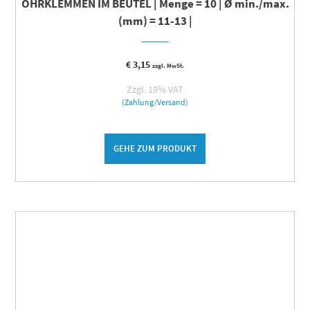
OHRKLEMMEN IM BEUTEL | Menge = 10 | Ø min./max.
(mm) = 11-13 |
€
3,15
zzgl. MwSt.
Zzgl. 19% VAT
(Zahlung/Versand)
GEHE ZUM PRODUKT