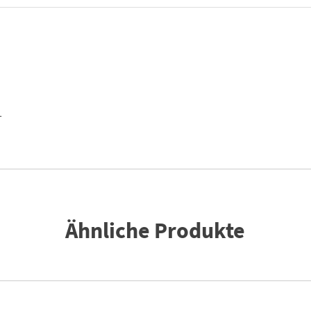
=
10
|
Menge
T
Ähnliche Produkte