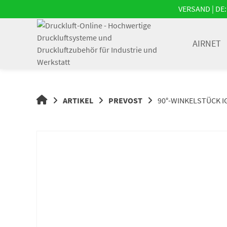
Springe
VERSAND | DE: 
zum
Inhalt
AIRNET
DRUCKLUFT-
ARTIKEL
PREVOST
90°-WINKELSTÜCK IG 
ONLINE
|
DRUCKLUFTSYSTEME,
DRUCKLUFT-
ROHRSYSTEME,
DRUCKLUFTZUBEHÖR