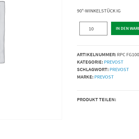
90°-WINKELSTÜCK IG
90°-
IN DEN WA
WINKELSTÜCK
IG
|
ARTIKELNUMMER:
RPC FG10
IG
KATEGORIE:
PREVOST
BSPP
SCHLAGWORT:
PREVOST
=
MARKE:
PREVOST
G
1/4
|
PRODUKT TEILEN:
Für
Rohr
mit
Außen-
Ø
(mm)