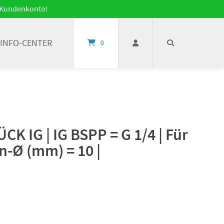
it Kundenkonto!
INFO-CENTER
0
K IG | IG BSPP = G 1/4 | Für
n-Ø (mm) = 10 |