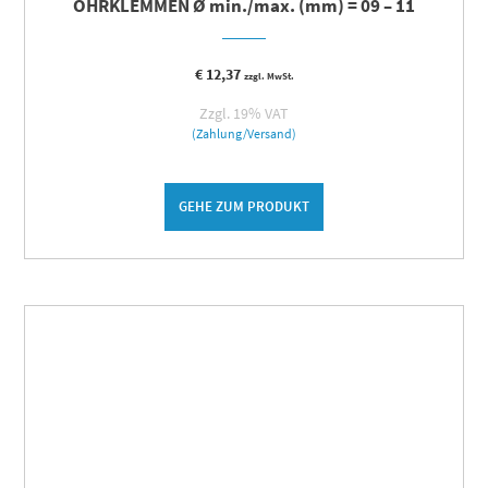
OHRKLEMMEN Ø min./max. (mm) = 09 – 11
€
12,37
zzgl. MwSt.
Zzgl. 19% VAT
(Zahlung/Versand)
GEHE ZUM PRODUKT