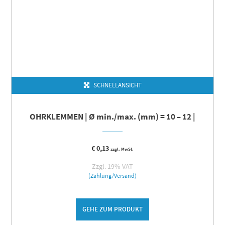
SCHNELLANSICHT
OHRKLEMMEN | Ø min./max. (mm) = 10 – 12 |
€
0,13
zzgl. MwSt.
Zzgl. 19% VAT
(Zahlung/Versand)
GEHE ZUM PRODUKT