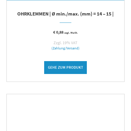
OHRKLEMMEN | Ø min./max. (mm) = 14 – 15 |
€
0,88
zzgl. MwSt.
Zzgl. 19% VAT
(Zahlung/Versand)
GEHE ZUM PRODUKT