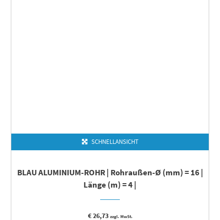
SCHNELLANSICHT
BLAU ALUMINIUM-ROHR | Rohraußen-Ø (mm) = 16 |
Länge (m) = 4 |
€
26,73
zzgl. MwSt.