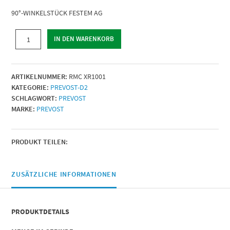
90°-WINKELSTÜCK FESTEM AG
90°-
IN DEN WARENKORB
WINKELSTÜCK
FESTEM
AG
ARTIKELNUMMER:
RMC XR1001
|
KATEGORIE:
PREVOST-D2
AG
SCHLAGWORT:
PREVOST
BSPT
MARKE:
PREVOST
=
R
1/4
|
PRODUKT TEILEN:
Für
Rohr
mit
ZUSÄTZLICHE INFORMATIONEN
Außen-
Ø
(mm)
PRODUKTDETAILS
=
10