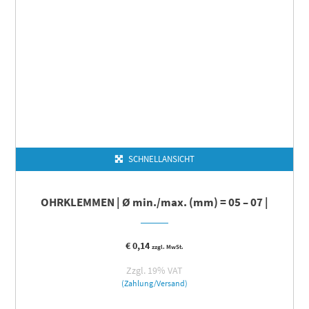
SCHNELLANSICHT
OHRKLEMMEN | Ø min./max. (mm) = 05 – 07 |
€
0,14
zzgl. MwSt.
Zzgl. 19% VAT
(Zahlung/Versand)