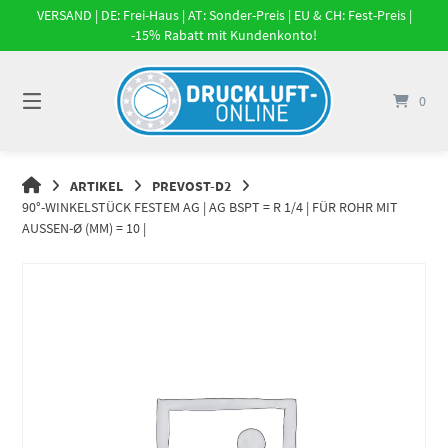
Springe
VERSAND | DE: Frei-Haus | AT: Sonder-Preis | EU & CH: Fest-Preis |
zum
-15% Rabatt mit Kundenkonto!
Inhalt
0
DRUCKLUFT-
ARTIKEL
PREVOST-D2
ONLINE
90°-WINKELSTÜCK FESTEM AG | AG BSPT = R 1/4 | FÜR ROHR MIT
|
AUSSEN-Ø (MM) = 10 |
DRUCKLUFTSYSTEME,
DRUCKLUFT-
ROHRSYSTEME,
DRUCKLUFTZUBEHÖR