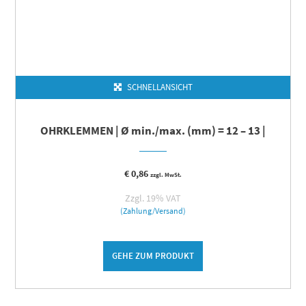
SCHNELLANSICHT
OHRKLEMMEN | Ø min./max. (mm) = 12 – 13 |
€
0,86
zzgl. MwSt.
Zzgl. 19% VAT
(Zahlung/Versand)
GEHE ZUM PRODUKT