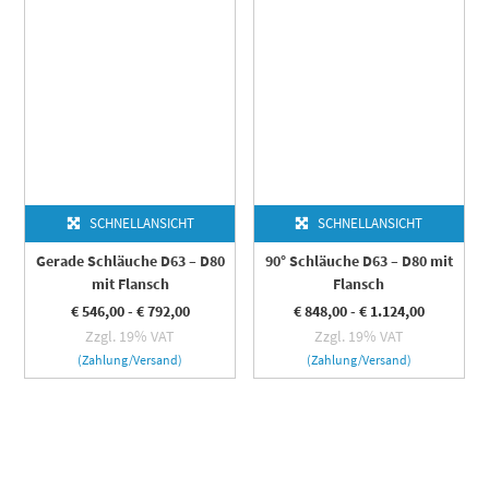
SCHNELLANSICHT
SCHNELLANSICHT
Gerade Schläuche D63 – D80
90° Schläuche D63 – D80 mit
mit Flansch
Flansch
€
546,00
-
€
792,00
€
848,00
-
€
1.124,00
Zzgl. 19% VAT
Zzgl. 19% VAT
(Zahlung/Versand)
(Zahlung/Versand)