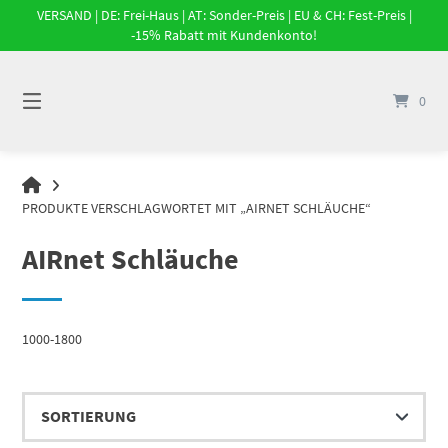
Springe
VERSAND | DE: Frei-Haus | AT: Sonder-Preis | EU & CH: Fest-Preis |
zum
-15% Rabatt mit Kundenkonto!
Inhalt
0
DRUCKLUFT-
ONLINE
PRODUKTE VERSCHLAGWORTET MIT „AIRNET SCHLÄUCHE“
|
DRUCKLUFTSYSTEME,
AIRnet Schläuche
DRUCKLUFT-
ROHRSYSTEME,
DRUCKLUFTZUBEHÖR
1000-1800