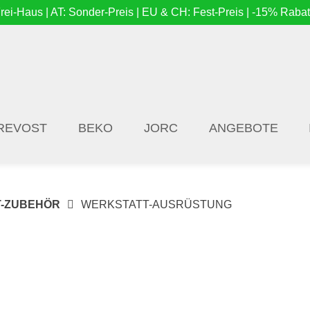
i-Haus | AT: Sonder-Preis | EU & CH: Fest-Preis | -15% Rabat
REVOST
BEKO
JORC
ANGEBOTE
T-ZUBEHÖR
WERKSTATT-AUSRÜSTUNG