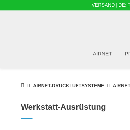
Springe
VERSAND | DE: Fre
zum
Inhalt
AIRNET
P
DRUCKLUFT-
AIRNET-DRUCKLUFTSYSTEME
AIRNE
ONLINE
|
Werkstatt-Ausrüstung
DRUCKLUFTSYSTEME,
DRUCKLUFT-
ROHRSYSTEME,
DRUCKLUFTZUBEHÖR