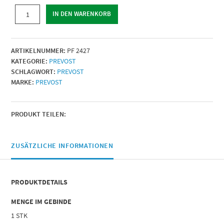
DOPPELRINGKLEMMEN
IN DEN WARENKORB
|
Ø
min./max.
ARTIKELNUMMER:
PF 2427
(mm)
KATEGORIE:
PREVOST
=
SCHLAGWORT:
PREVOST
24
MARKE:
PREVOST
-
27
|
Menge
PRODUKT TEILEN:
ZUSÄTZLICHE INFORMATIONEN
PRODUKTDETAILS
MENGE IM GEBINDE
1 STK