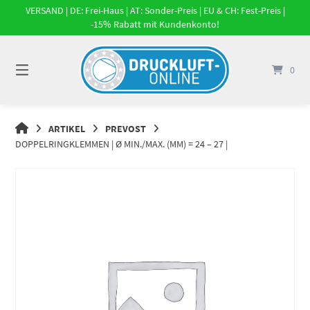
Springe
VERSAND | DE: Frei-Haus | AT: Sonder-Preis | EU & CH: Fest-Preis |
zum
-15% Rabatt mit Kundenkonto!
Inhalt
0
DRUCKLUFT-
ARTIKEL
PREVOST
ONLINE
DOPPELRINGKLEMMEN | Ø MIN./MAX. (MM) = 24 – 27 |
|
DRUCKLUFTSYSTEME,
DRUCKLUFT-
ROHRSYSTEME,
DRUCKLUFTZUBEHÖR