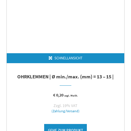
SCHNELLANSICHT
OHRKLEMMEN | Ø min./max. (mm) = 13 – 15 |
€
0,20
zzgl. MwSt.
Zzgl. 19% VAT
(Zahlung/Versand)
GEHE ZUM PRODUKT