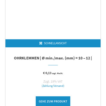
SCHNELLANSICHT
OHRKLEMMEN | Ø min./max. (mm) = 10 – 12 |
€
0,13
zzgl. MwSt.
Zzgl. 19% VAT
(Zahlung/Versand)
GEHE ZUM PRODUKT