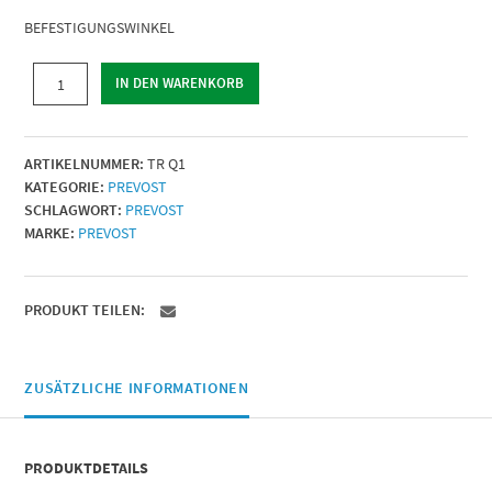
BEFESTIGUNGSWINKEL
BEFESTIGUNGSWINKEL
IN DEN WARENKORB
|
Bezeichnung
=
ARTIKELNUMMER:
TR Q1
(2)
KATEGORIE:
PREVOST
Für
SCHLAGWORT:
PREVOST
Regler
MARKE:
PREVOST
oder
Filterregler
G
1/4
PRODUKT TEILEN:
|
Menge
ZUSÄTZLICHE INFORMATIONEN
PRODUKTDETAILS