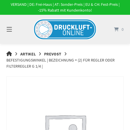
Springe
VERSAND | DE: Frei-Haus | AT: Sonder-Preis | EU & CH: Fest-Preis |
zum
-15% Rabatt mit Kundenkonto!
Inhalt
0
DRUCKLUFT-
ARTIKEL
PREVOST
ONLINE
BEFESTIGUNGSWINKEL | BEZEICHNUNG = (2) FÜR REGLER ODER
|
FILTERREGLER G 1/4 |
DRUCKLUFTSYSTEME,
DRUCKLUFT-
ROHRSYSTEME,
DRUCKLUFTZUBEHÖR